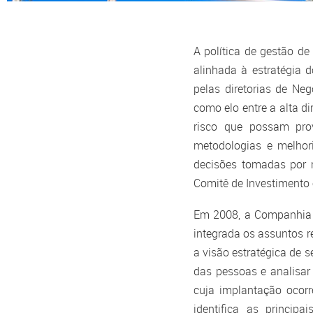
Arquivos CVM
A política de gestão d
alinhada à estratégia
pelas diretorias de Ne
como elo entre a alta di
risco que possam pro
metodologias e melhor
decisões tomadas por m
Comitê de Investimento 
Em 2008, a Companhia c
integrada os assuntos r
a visão estratégica de s
das pessoas e analisar 
cuja implantação ocor
Estatuto Social e Códi
identifica as princi