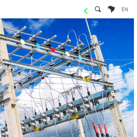
EN
Assembleias
Avisos aos Acionistas
Edital de Oferta Pública de Aquisições de Ações
Avisos aos Debenturis