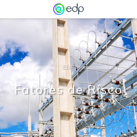
EDP
Fatos Relevantes
Fatores de Risco
Laudo de Avaliação
Demonstrações Financeiras e Formulário de Referência