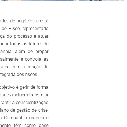
Comunicados ao Mer
ades de negócios e está
de Risco, representado
Fatos Relevantes
nça do processo e atuar
ionar todos os fatores de
anhia, além de propor
Reunião da Administr
salmente e controla as
a área com a criação do
tegrada dos riscos.
jetivo é gerir de forma
dades incluem transmitir
arantir a conscientização
lano de gestão de crise,
, a Companhia mapeia e
Mailing
ramento têm como base