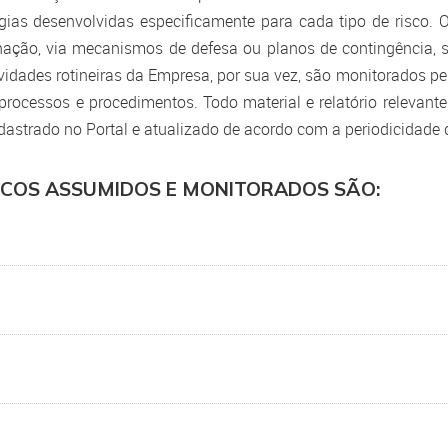
gias desenvolvidas especificamente para cada tipo de risco. O
nação, via mecanismos de defesa ou planos de contingência, 
ividades rotineiras da Empresa, por sua vez, são monitorados pe
 processos e procedimentos. Todo material e relatório releva
astrado no Portal e atualizado de acordo com a periodicidade 
s
ISCOS ASSUMIDOS E MONITORADOS SÃO:
Calendário de Eventos Corporativos