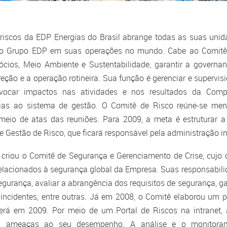
Apresentações
e riscos da EDP Energias do Brasil abrange todas as suas unid
 do Grupo EDP em suas operações no mundo. Cabe ao Comitê 
Outros Documentos
gócios, Meio Ambiente e Sustentabilidade, garantir a governa
reção e a operação rotineira. Sua função é gerenciar e supervis
vocar impactos nas atividades e nos resultados da Comp
ias ao sistema de gestão. O Comitê de Risco reúne-se men
eio de atas das reuniões. Para 2009, a meta é estruturar 
e Gestão de Risco, que ficará responsável pela administração in
riou o Comitê de Segurança e Gerenciamento de Crise, cujo ob
elacionados à segurança global da Empresa. Suas responsabili
egurança, avaliar a abrangência dos requisitos de segurança, g
incidentes, entre outras. Já em 2008, o Comitê elaborou um p
rerá em 2009. Por meio de um Portal de Riscos na intranet
go de Ética
Dividendos
pais ameaças ao seu desempenho. A análise e o monito