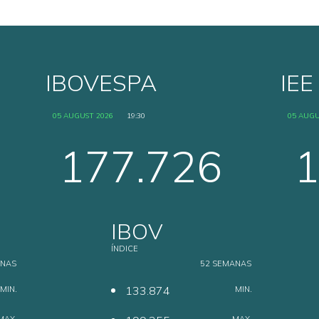
IBOVESPA
IEE
05 AUGUST 2026
19:30
05 AUGU
177.726
1
IBOV
ÍNDICE
ANAS
52 SEMANAS
133.874
MIN.
MIN.