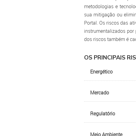
metodologias e tecnolo
sua mitigação ou elimi
Políticas Corporativas
Portal. Os riscos das at
instrumentalizados por
dos riscos também é cad
Direitos dos Acionista
OS PRINCIPAIS R
Energético
Mercado
Regulatório
Meio Ambiente