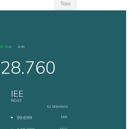
Topo
ST 2026
19:30
28.760
IEE
ÍNDICE
52 SEMANAS
99.699
MIN.