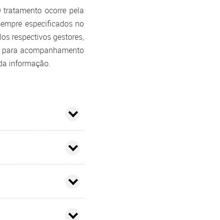
 tratamento ocorre pela
sempre especificados no
Central de Download
los respectivos gestores,
nte para acompanhamento
da informação.
Notas Técnicas
Ratings
Fatores de Risco