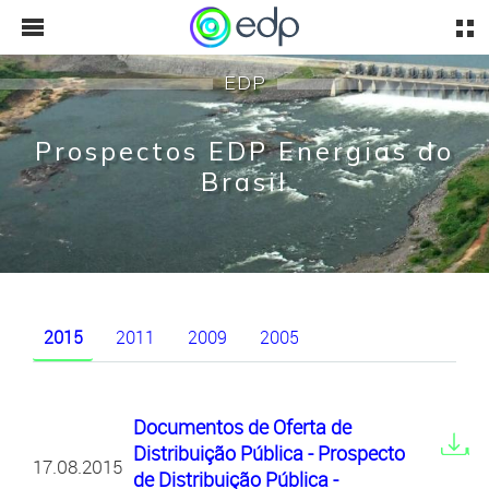
EDP
Prospectos EDP Energias do
Brasil
2015
2011
2009
2005
Documentos de Oferta de
Distribuição Pública - Prospecto
17.08.2015
de Distribuição Pública -