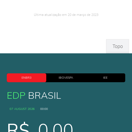
Última atualização em 20 de março de 2023
Topo
ENBR3
IBOVESPA
IEE
EDP
BRASIL
07 AUGUST 2026
00:00
R$
0,00