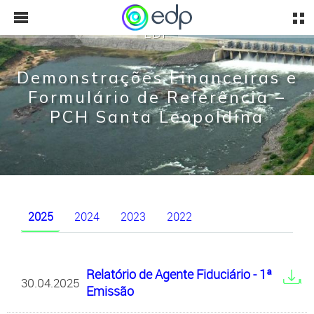
EDP
Demonstrações Financeiras e
Formulário de Referência –
PCH Santa Leopoldina
2025
2024
2023
2022
Relatório de Agente Fiduciário - 1ª
30.04.2025
Emissão