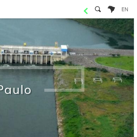
EN
Assembleias
Paulo
Avisos aos Acionistas
Edital de Oferta Pública de Aquisições de Ações
Avisos aos Debenturis