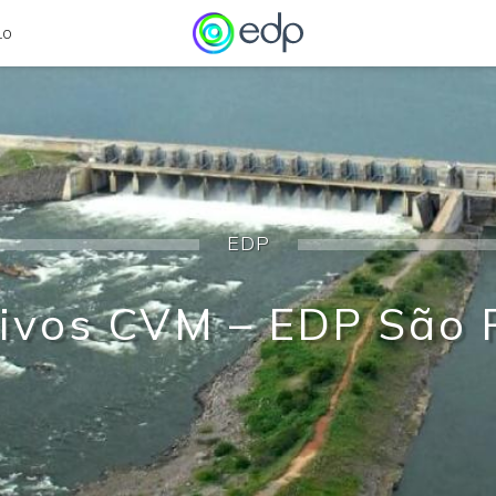
LO
EDP
Fatos Relevantes
ivos CVM – EDP São 
Laudo de Avaliação
Demonstrações Financeiras e Formulário de Referência