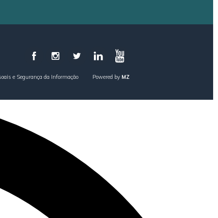
Glossário
Perguntas Frequentes
soais e Segurança da Informação
Powered by
MZ
Sites Relacionados