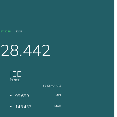
Central de Download
ST 2026
12:33
28.442
Notas Técnicas
IEE
Ratings
ÍNDICE
52 SEMANAS
99.699
MIN.
Fatores de Risco
148.433
MAX.