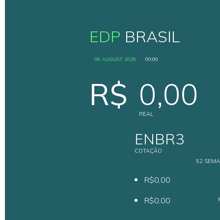
Políticas Corporativas
EDP
BRASIL
06 AUGUST 2026
00:00
Direitos dos Acionista
R$
0,00
REAL
ENBR3
COTAÇÃO
52 SEM
R$0,00
R$0,00