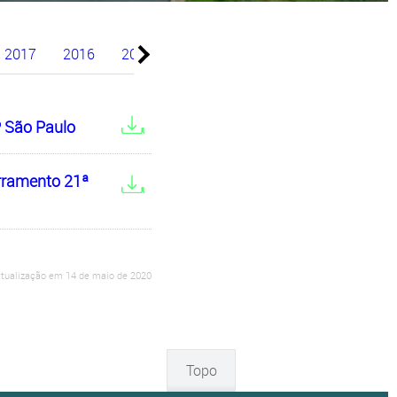
Comunicados ao Mer
2017
2016
2015
2014
2013
2012
2011
Fatos Relevantes
 São Paulo
Reunião da Administr
erramento 21ª
atualização em 14 de maio de 2020
Topo
Mailing