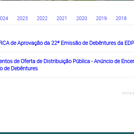
Apresentações
024
2023
2022
2021
2020
2019
2018
Outros Documentos
 RCA de Aprovação da 22ª Emissão de Debêntures da EDP
tos de Oferta de Distribuição Pública - Anúncio de Enc
o de Debêntures
Última 
go de Ética
Dividendos