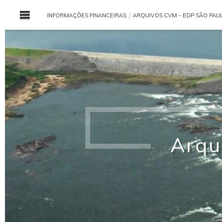
INFORMAÇÕES FINANCEIRAS
ARQUIVOS CVM – EDP SÃO PAU
promissos
Prospectos
Arqu
Investimentos
l